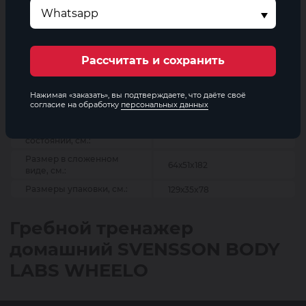
Сопротивление:
водное
Вес пользователя:
до 140 кг
Подключение к сети:
220 В
Рассчитать и сохранить
Производитель:
Fitathlon Group
(подразделение в
Швеции)
Нажимая «заказать», вы подтверждаете, что даёте своё
согласие на обработку
персональных данных
Страна изготовления:
КНР
Размер в рабочем
182х51x78
состоянии, см.:
Размер в сложенном
64х51x182
виде, см.:
Размеры упаковки, см.:
129х35x78
Гребной тренажер
домашний SVENSSON BODY
LABS WHEELO