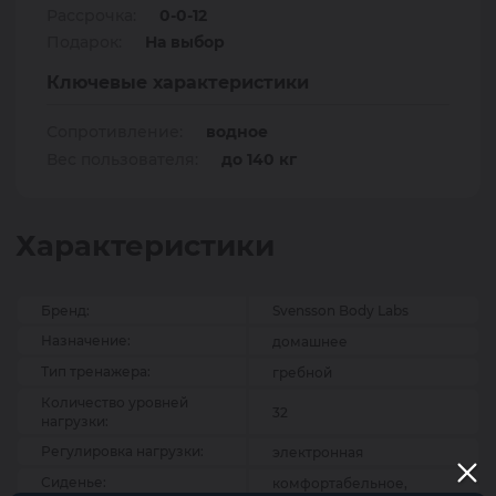
Рассрочка:
0-0-12
Подарок:
На выбор
Ключевые характеристики
Сопротивление:
водное
Вес пользователя:
до 140 кг
Характеристики
Бренд:
Svensson Body Labs
Назначение:
домашнее
Тип тренажера:
гребной
Количество уровней
32
нагрузки:
Регулировка нагрузки:
электронная
Сиденье:
комфортабельное,